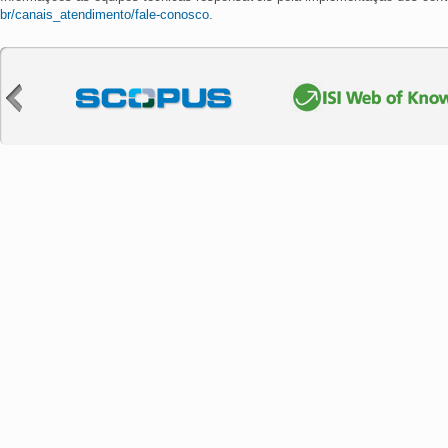
br/canais_atendimento/fale-conosco
.