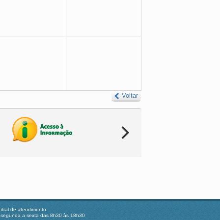
Voltar
tral de atendimento
 segunda a sexta das 8h30 às 18h30