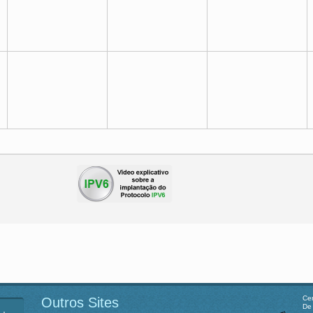
Cen
Outros Sites
De