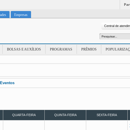
Par
dades
Empresas
Central de atendi
BOLSAS E AUXÍLIOS
PROGRAMAS
PRÊMIOS
POPULARIZAÇ
Eventos
QUARTA-FEIRA
QUINTA-FEIRA
SEXTA-FEIRA