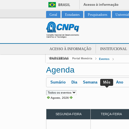
Acesso à informação
BRASIL
Geral
Estudantes
Pesquisadores
Universi
ACESSO À INFORMAÇÃO
INSTITUCIONAL
PARCERIAS
Você está em:
Portal Memória
Eventos
Agenda
Sumário
Dia
Semana
Mês
Ano
Agosto, 2026
SEGUNDA-FEIRA
TERÇA-FEIRA