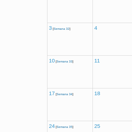
3
4
[
Semana 32
]
10
11
[
Semana 33
]
17
18
[
Semana 34
]
24
25
[
Semana 35
]